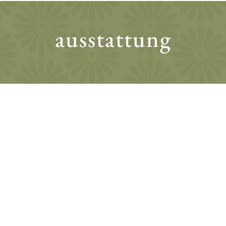
ausstattung
zimmer
» großzügiger Wohn- und Schlafraum mit Holz-
bzw. Teppichboden
» Doppelbett (180 x 200 cm)
» großer Kleiderschrank
» LED-Flachbildfernseher mit Radiofunktion