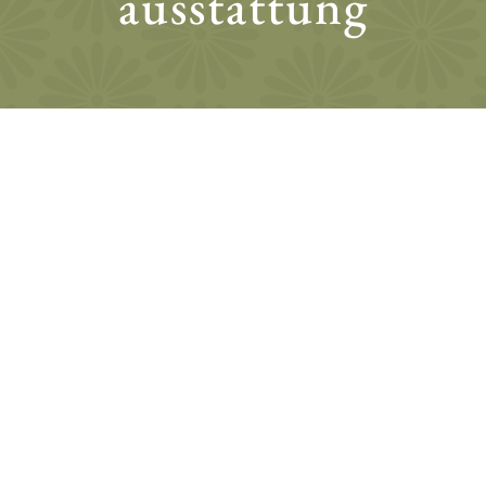
ausstattung
zimmer
» großzügiger Wohn- und Schlafraum mit Holz-
bzw. Teppichboden
» Doppelbett (180 x 200 cm)
» LED-Flachbildfernseher mit Radiofunktion
» großer Balkon mit Seeblick
» gemütliche Sitzgelegenheit
» Garderobe