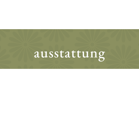
ausstattung
zimmer
» großzügiger Wohn- und Schlafraum mit Holz-
bzw. Teppichboden
» Doppelbett (180 x 200 cm)